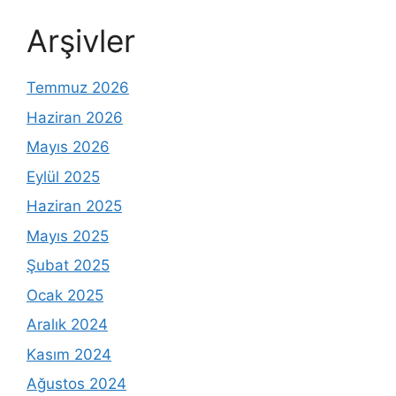
Arşivler
Temmuz 2026
Haziran 2026
Mayıs 2026
Eylül 2025
Haziran 2025
Mayıs 2025
Şubat 2025
Ocak 2025
Aralık 2024
Kasım 2024
Ağustos 2024