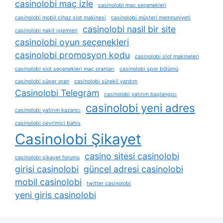
casinolobi maç izle
casinolobi maç seçenekleri
casinolobi mobil cihaz slot makinesi
casinolobi müşteri memnuniyeti
casinolobi nasil bir site
casinolobi nakit i̇şlemleri
casinolobi oyun seçenekleri
casinolobi promosyon kodu
casinolobi slot makineleri
casinolobi slot seçenekleri maç oranları
casinolobi spor bölümü
casinolobi süper oran
casinolobi sürekli yardım
Casinolobi Telegram
casinolobi yatırım başlangıcı
casinolobi yeni adres
casinolobi yatırım kazancı
casinolobi çevrimiçi bahis
Casinolobi Şikayet
casino sitesi casinolobi
casinolobi şikayet forumu
girisi casinolobi
güncel adresi casinolobi
mobil casinolobi
twitter casinolobi
yeni giris casinolobi