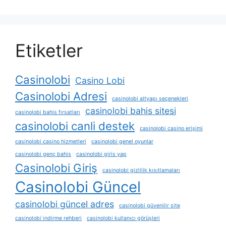
Etiketler
Casinolobi
Casino Lobi
Casinolobi Adresi
casinolobi altyapı seçenekleri
casinolobi bahis sitesi
casinolobi bahis fırsatları
casinolobi canli destek
casinolobi casino erişimi
casinolobi casino hizmetleri
casinolobi genel oyunlar
casinolobi genç bahis
casinolobi giris yap
Casinolobi Giriş
casinolobi gizlilik kısıtlamaları
Casinolobi Güncel
casinolobi güncel adres
casinolobi güvenilir site
casinolobi i̇ndirme rehberi
casinolobi kullanıcı görüşleri