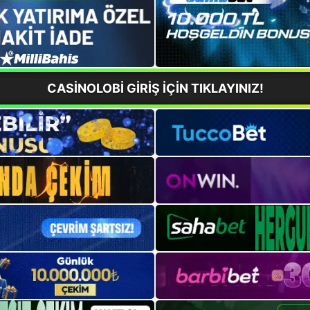
CASİNOLOBİ GİRİŞ İÇİN TIKLAYINIZ!