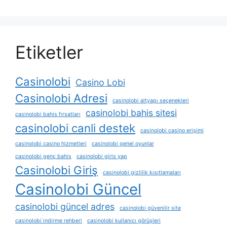
Etiketler
Casinolobi
Casino Lobi
Casinolobi Adresi
casinolobi altyapı seçenekleri
casinolobi bahis sitesi
casinolobi bahis fırsatları
casinolobi canli destek
casinolobi casino erişimi
casinolobi casino hizmetleri
casinolobi genel oyunlar
casinolobi genç bahis
casinolobi giris yap
Casinolobi Giriş
casinolobi gizlilik kısıtlamaları
Casinolobi Güncel
casinolobi güncel adres
casinolobi güvenilir site
casinolobi i̇ndirme rehberi
casinolobi kullanıcı görüşleri