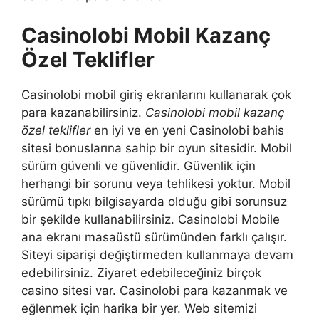
Casinolobi Mobil Kazanç
Özel Teklifler
Casinolobi mobil giriş ekranlarını kullanarak çok
para kazanabilirsiniz.
Casinolobi mobil kazanç
özel teklifler
en iyi ve en yeni Casinolobi bahis
sitesi bonuslarına sahip bir oyun sitesidir. Mobil
sürüm güvenli ve güvenlidir. Güvenlik için
herhangi bir sorunu veya tehlikesi yoktur. Mobil
sürümü tıpkı bilgisayarda olduğu gibi sorunsuz
bir şekilde kullanabilirsiniz. Casinolobi Mobile
ana ekranı masaüstü sürümünden farklı çalışır.
Siteyi siparişi değiştirmeden kullanmaya devam
edebilirsiniz. Ziyaret edebileceğiniz birçok
casino sitesi var. Casinolobi para kazanmak ve
eğlenmek için harika bir yer. Web sitemizi