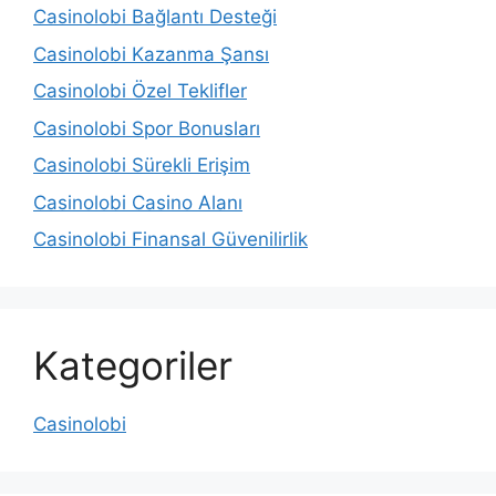
Casinolobi Bağlantı Desteği
Casinolobi Kazanma Şansı
Casinolobi Özel Teklifler
Casinolobi Spor Bonusları
Casinolobi Sürekli Erişim
Casinolobi Casino Alanı
Casinolobi Finansal Güvenilirlik
Kategoriler
Casinolobi