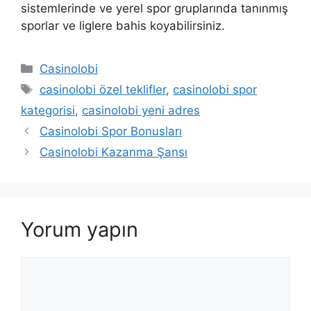
sistemlerinde ve yerel spor gruplarında tanınmış
sporlar ve liglere bahis koyabilirsiniz.
Kategoriler
Casinolobi
Etiketler
casinolobi özel teklifler
,
casinolobi spor
kategorisi
,
casinolobi yeni adres
Casinolobi Spor Bonusları
Casinolobi Kazanma Şansı
Yorum yapın
Yorum