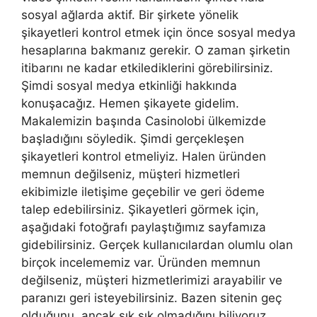
sosyal ağlarda aktif. Bir şirkete yönelik
şikayetleri kontrol etmek için önce sosyal medya
hesaplarına bakmanız gerekir. O zaman şirketin
itibarını ne kadar etkilediklerini görebilirsiniz.
Şimdi sosyal medya etkinliği hakkında
konuşacağız. Hemen şikayete gidelim.
Makalemizin başında Casinolobi ülkemizde
başladığını söyledik. Şimdi gerçekleşen
şikayetleri kontrol etmeliyiz. Halen üründen
memnun değilseniz, müşteri hizmetleri
ekibimizle iletişime geçebilir ve geri ödeme
talep edebilirsiniz. Şikayetleri görmek için,
aşağıdaki fotoğrafı paylaştığımız sayfamıza
gidebilirsiniz. Gerçek kullanıcılardan olumlu olan
birçok incelememiz var. Üründen memnun
değilseniz, müşteri hizmetlerimizi arayabilir ve
paranızı geri isteyebilirsiniz. Bazen sitenin geç
olduğunu, ancak sık sık olmadığını biliyoruz.