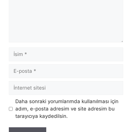
İsim
E-
posta
İnternet
sitesi
Daha sonraki yorumlarımda kullanılması için
adım, e-posta adresim ve site adresim bu
tarayıcıya kaydedilsin.