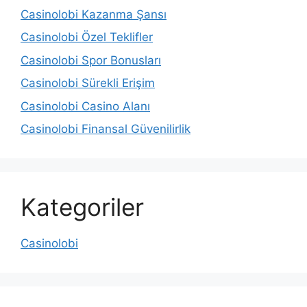
Casinolobi Kazanma Şansı
Casinolobi Özel Teklifler
Casinolobi Spor Bonusları
Casinolobi Sürekli Erişim
Casinolobi Casino Alanı
Casinolobi Finansal Güvenilirlik
Kategoriler
Casinolobi