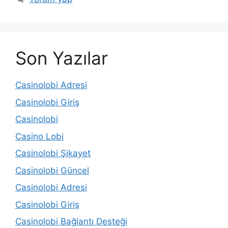
Son Yazılar
Casinolobi Adresi
Casinolobi Giriş
Casinolobi
Casino Lobi
Casinolobi Şikayet
Casinolobi Güncel
Casinolobi Adresi
Casinolobi Giriş
Casinolobi Bağlantı Desteği