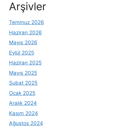
Arşivler
Temmuz 2026
Haziran 2026
Mayıs 2026
Eylül 2025
Haziran 2025
Mayıs 2025
Şubat 2025
Ocak 2025
Aralık 2024
Kasım 2024
Ağustos 2024