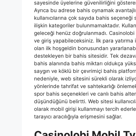
sayesinde üyelerine güvenilirliğini gösterer
Ayrıca bu adrese bahis oynamak avantajlı o
kullanıcılarına çok sayıda bahis seçeneğ
ilişkin kategoriler bulunmamaktadır. Kullanı
geleceği henüz doğrulanmadı. Casinolobi 
ve giriş yapabileceksiniz. İlk para yatırm
olan ilk hoşgeldin bonusundan yararlanabi
destekleyen bir bahis sitesidir. Tek deza
bahis alanında bahis miktarı oldukça yüksek
saygın ve köklü bir çevrimiçi bahis platfor
nedeniyle, web sitesini sürekli olarak izliyo
yönlerinde tahrifat ve sahtekarlığı önleme
spor bahis seçenekleri ve canlı bahis alte
düşündüğünü belirtti. Web sitesi kullanıcıla
olarak mobil girişi kullanmayı tercih ederler
tarayıcı aracılığıyla erişmesini sağlar.
Casinolobi Mobil Tv