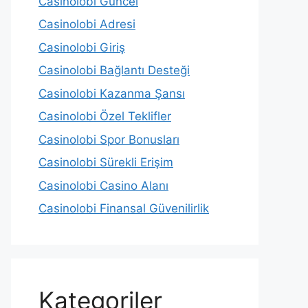
Casinolobi Güncel
Casinolobi Adresi
Casinolobi Giriş
Casinolobi Bağlantı Desteği
Casinolobi Kazanma Şansı
Casinolobi Özel Teklifler
Casinolobi Spor Bonusları
Casinolobi Sürekli Erişim
Casinolobi Casino Alanı
Casinolobi Finansal Güvenilirlik
Kategoriler