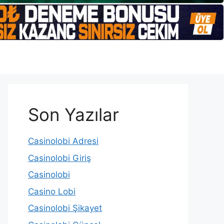
Son Yazılar
Casinolobi Adresi
Casinolobi Giriş
Casinolobi
Casino Lobi
Casinolobi Şikayet